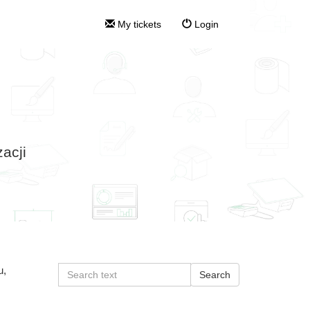
My tickets
Login
acji
u,