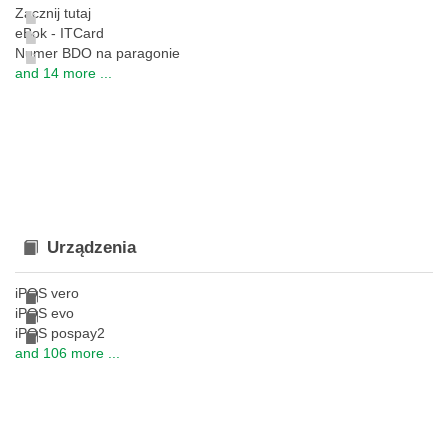
Zacznij tutaj
eBok - ITCard
Numer BDO na paragonie
and 14 more ...
Urządzenia
iPOS vero
iPOS evo
iPOS pospay2
and 106 more ...