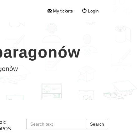
My tickets
Login
 paragonów
agonów
zić
w iPOS