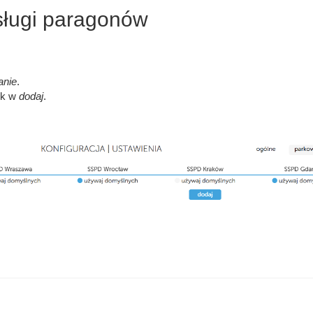
sługi paragonów
anie
.
isk w
dodaj
.