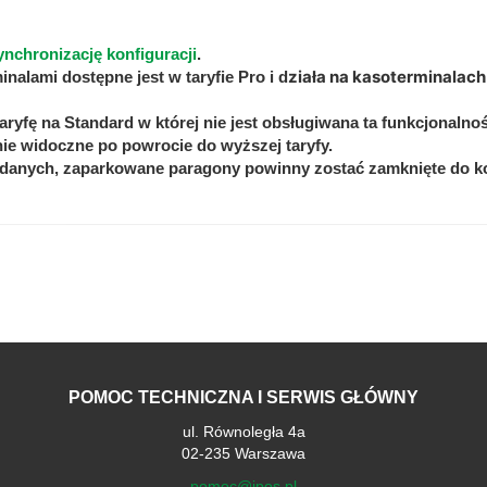
ynchronizację konfiguracji
.
ziała na kasoterminalach
alami dostępne jest w taryfie Pro i d
aryfę na Standard w której nie jest obsługiwana ta funkcjonalnoś
ie widoczne po powrocie do wyższej taryfy.
 danych, zaparkowane paragony powinny zostać zamknięte do k
POMOC TECHNICZNA I SERWIS GŁÓWNY
ul. Równoległa 4a
02-235 Warszawa
pomoc@ipos.pl