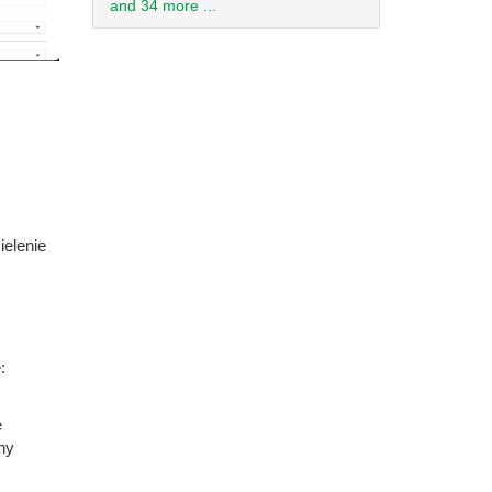
and 34 more ...
ielenie
:
e
ny