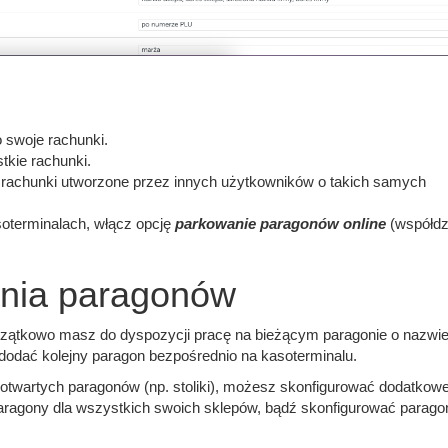
o swoje rachunki.
tkie rachunki.
 rachunki utworzone przez innych użytkowników o takich samych
soterminalach, włącz opcję
parkowanie paragonów online
(współdz
ania paragonów
czątkowo masz do dyspozycji pracę na bieżącym paragonie o nazwie
dodać kolejny paragon bezpośrednio na kasoterminalu.
e otwartych paragonów (np. stoliki), możesz skonfigurować dodatkow
paragony dla wszystkich swoich sklepów, bądź skonfigurować parago