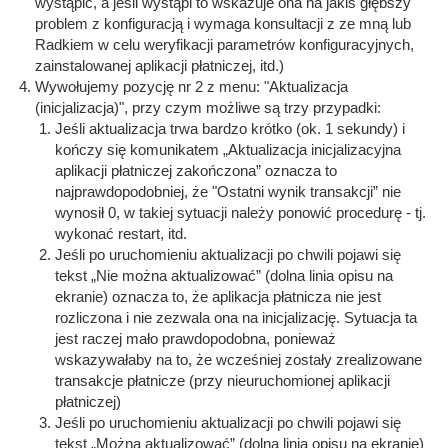
wystąpić, a jeśli wystąpi to wskazuje ona na jakiś głębszy
problem z konfiguracją i wymaga konsultacji z ze mną lub
Radkiem w celu weryfikacji parametrów konfiguracyjnych,
zainstalowanej aplikacji płatniczej, itd.)
Wywołujemy pozycję nr 2 z menu: "Aktualizacja
(inicjalizacja)", przy czym możliwe są trzy przypadki:
Jeśli aktualizacja trwa bardzo krótko (ok. 1 sekundy) i
kończy się komunikatem „Aktualizacja inicjalizacyjna
aplikacji płatniczej zakończona” oznacza to
najprawdopodobniej, że "Ostatni wynik transakcji” nie
wynosił 0, w takiej sytuacji należy ponowić procedurę - tj.
wykonać restart, itd.
Jeśli po uruchomieniu aktualizacji po chwili pojawi się
tekst „Nie można aktualizować” (dolna linia opisu na
ekranie) oznacza to, że aplikacja płatnicza nie jest
rozliczona i nie zezwala ona na inicjalizację. Sytuacja ta
jest raczej mało prawdopodobna, ponieważ
wskazywałaby na to, że wcześniej zostały zrealizowane
transakcje płatnicze (przy nieuruchomionej aplikacji
płatniczej)
Jeśli po uruchomieniu aktualizacji po chwili pojawi się
tekst „Można aktualizować” (dolna linia opisu na ekranie)