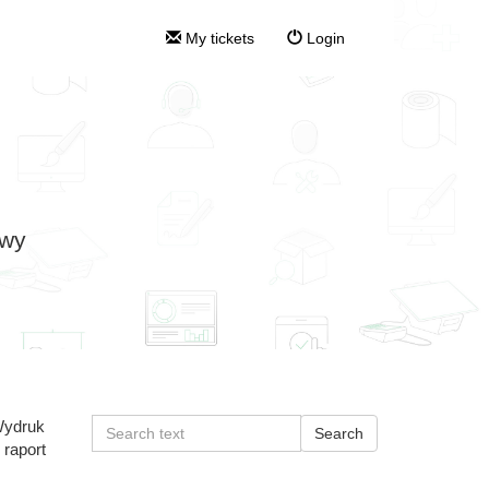
My tickets
Login
owy
Wydruk
 raport